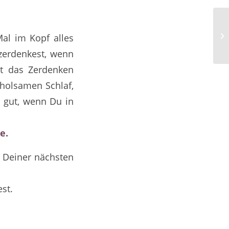
De
Mal im Kopf alles
Öf
zerdenkest, wenn
ht das Zerdenken
rholsamen Schlaf,
s gut, wenn Du in
e.
t Deiner nächsten
st.