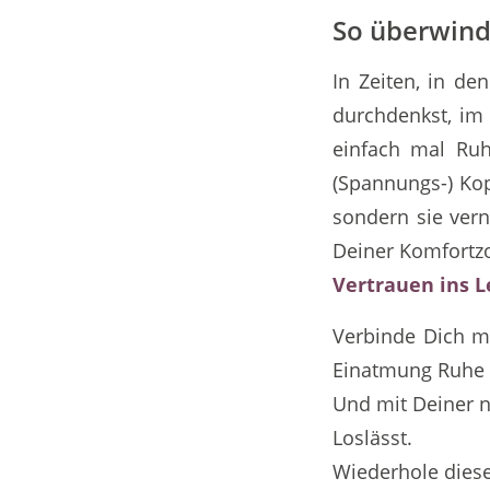
So überwinde
In Zeiten, in de
durchdenkst, im
einfach mal Ruh
(Spannungs-) Kop
sondern sie vern
Deiner Komfortz
Vertrauen ins L
Verbinde Dich mi
Einatmung Ruhe u
Und mit Deiner 
Loslässt.
Wiederhole dies