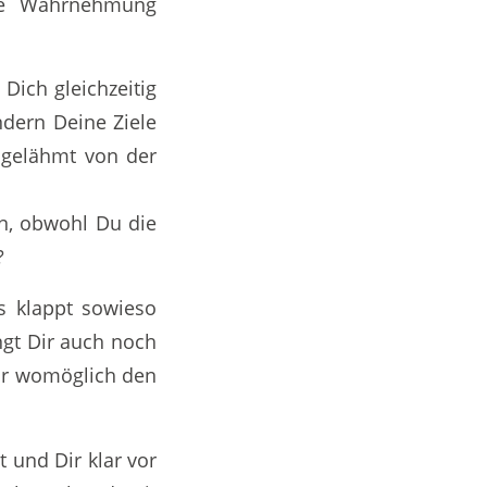
ine Wahrnehmung
Dich gleichzeitig
ndern Deine Ziele
h gelähmt von der
n, obwohl Du die
?
s klappt sowieso
ängt Dir auch noch
Dir womöglich den
 und Dir klar vor