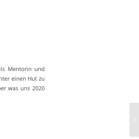
als Mentorin und
nter einen Hut zu
ber was uns 2020
St