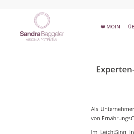
❤️ MOIN
ÜB
Experten-
Als Unternehmer
von ErnährungsCo
Im LeichtSinn I