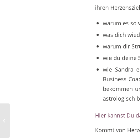
ihren Herzenszie
warum es so wi
was dich wied
warum dir Str
wie du deine 
wie Sandra e
Business Coac
bekommen und
astrologisch b
Sandra Baggeler im Experten-
Hier kannst Du d
Interview: Entdecke Deine innere
Stärke
Kommt von Herz